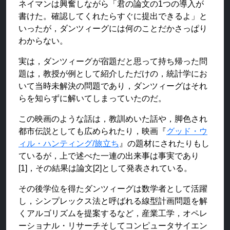
ネイマンは興奮しながら「君の論文の1つの導入が
書けた。確認してくれたらすぐに提出できるよ」と
いったが，ダンツィーグには何のことだかさっぱり
わからない。
実は，ダンツィーグが宿題だと思って持ち帰った問
題は，教授が例として紹介しただけの，統計学にお
いて当時未解決の問題であり，ダンツィーグはそれ
らを知らずに解いてしまっていたのだ。
この映画のような話は，教訓めいた話や，脚色され
都市伝説としても広められたり，映画『
グッド・ウ
ィル・ハンティング/旅立ち
』の題材にされたりもし
ているが，上で述べた一連の出来事は事実であり
[1]，その結果は論文[2]として発表されている。
その後学位を得たダンツィーグは数学者として活躍
し，シンプレックス法と呼ばれる線型計画問題を解
くアルゴリズムを提案するなど，産業工学，オペレ
ーショナル・リサーチそしてコンピュータサイエン