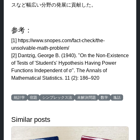
スなど幅広い分野の発展に貢献した。
参考：
[1] https://www.snopes.com/fact-check/the-
unsolvable-math-problem/
[2] Dantzig, George B. (1940). "On the Non-Existence
of Tests of 'Student's' Hypothesis Having Power
Functions Independent of σ". The Annals of
Mathematical Statistics. 11 (2): 186–920
統計学
宿題
シンプレックス法
未解決問題
数学
逸話
Similar posts