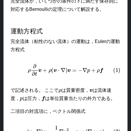
完全流体が，いくつかの条件の下に満たす保存則に
対応するBernoulliの定理について解説する。
運動方程式
完全流体（粘性のない流体）の運動は，Eulerの運動
方程式
(1)
ρ
∂
∂
t
v
+
ρ
(
v
⋅
∇
)
v
=
−
∇
p
+
ρ
f
ρ
v
で記述される。 ここで
は質量密度，
は流体速
p
f
度，
は圧力，
は単位質量当たりの外力である。
二項目の対流項に，ベクトル関係式
(2)
(
v
⋅
∇
)
v
=
1
2
∇
v
2
−
v
×
(
∇
×
v
)