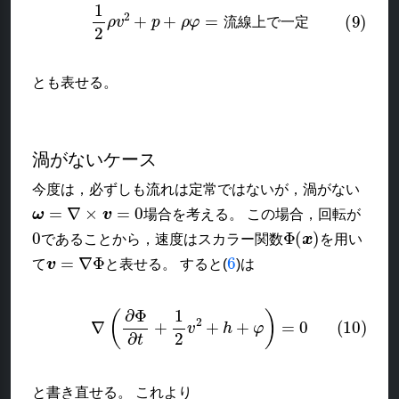
(9)
1
2
ρ
v
2
+
p
+
ρ
φ
=
流線上で一定
流
線
上
で
一
定
とも表せる。
渦がないケース
今度は，必ずしも流れは定常ではないが，渦がない
ω
=
∇
×
v
=
0
場合を考える。 この場合，回転が
0
Φ
(
x
)
であることから，速度はスカラー関数
を用い
v
=
∇
Φ
6
て
と表せる。 すると(
)は
(10)
∇
(
∂
Φ
∂
t
+
1
2
v
2
+
h
+
φ
)
=
0
と書き直せる。 これより