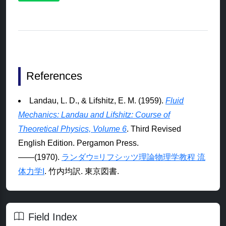
References
Landau, L. D., & Lifshitz, E. M. (1959).
Fluid
Mechanics: Landau and Lifshitz: Course of
Theoretical Physics, Volume 6
. Third Revised
English Edition. Pergamon Press.
――(1970).
ランダウ=リフシッツ理論物理学教程 流
体力学I
. 竹内均訳. 東京図書.
Field Index