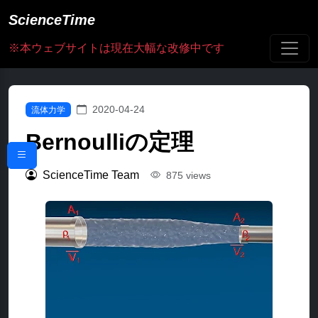
ScienceTime
※本ウェブサイトは現在大幅な改修中です
2020-04-24
流体力学
Bernoulliの定理
ScienceTime Team
875 views