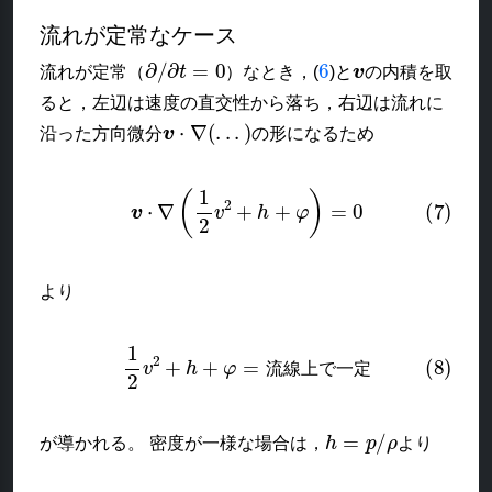
流れが定常なケース
∂
/
∂
t
=
0
6
v
流れが定常（
）なとき，(
)と
の内積を取
ると，左辺は速度の直交性から落ち，右辺は流れに
v
⋅
∇
(
.
.
.
)
沿った方向微分
の形になるため
(7)
v
⋅
∇
(
1
2
v
2
+
h
+
φ
)
=
0
より
(8)
1
2
v
2
+
h
+
φ
=
流線上で一定
流
線
上
で
一
定
h
=
p
/
ρ
が導かれる。 密度が一様な場合は，
より