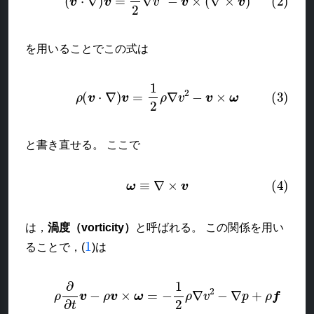
を用いることでこの式は
(3)
ρ
(
v
⋅
∇
)
v
=
1
2
ρ
∇
v
2
−
v
×
ω
と書き直せる。 ここで
(4)
ω
≡
∇
×
v
は，
渦度（vorticity）
と呼ばれる。 この関係を用い
1
ることで，(
)は
(5)
ρ
∂
∂
t
v
−
ρ
v
×
ω
=
−
1
2
ρ
∇
v
2
−
∇
p
+
ρ
f