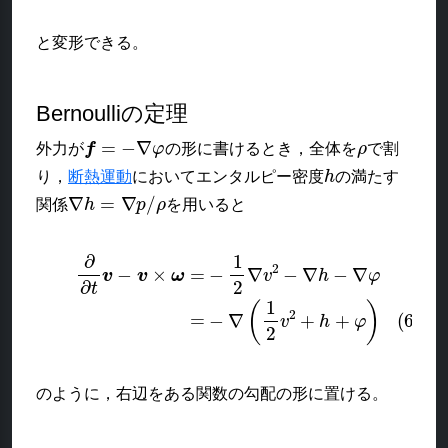
と変形できる。
Bernoulliの定理
f
=
−
∇
φ
ρ
外力が
の形に書けるとき，全体を
で割
h
り，
断熱運動
においてエンタルピー密度
の満たす
∇
h
=
∇
p
/
ρ
関係
を用いると
∂
∂
t
v
−
v
×
ω
=
−
1
2
∇
v
2
−
∇
h
−
∇
φ
(6)
=
−
∇
(
1
2
v
2
+
h
+
φ
)
のように，右辺をある関数の勾配の形に置ける。