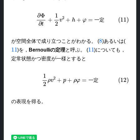
(11)
∂
Φ
∂
t
+
1
2
v
2
+
h
+
φ
=
一定
一
定
8
が空間全体で成り立つことがわかる。 (
)あるいは(
11
11
)を，
Bernoulliの定理
と呼ぶ。 (
)についても，
定常状態かつ密度が一様とすると
(12)
1
2
ρ
v
2
+
p
+
ρ
φ
=
一定
一
定
の表現を得る。