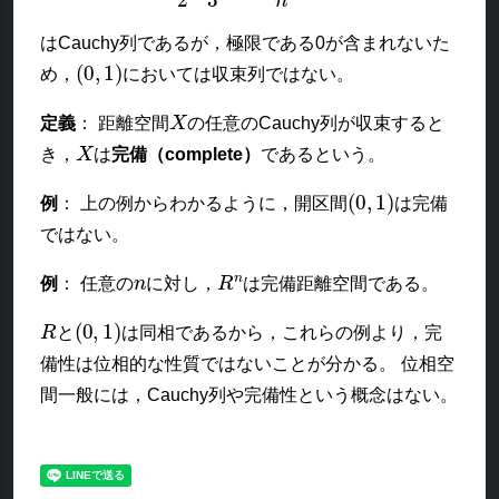
はCauchy列であるが，極限である0が含まれないた
(
0
,
1
)
め，
においては収束列ではない。
X
定義
： 距離空間
の任意のCauchy列が収束すると
X
き，
は
完備（complete）
であるという。
(
0
,
1
)
例
： 上の例からわかるように，開区間
は完備
ではない。
n
R
n
例
： 任意の
に対し，
は完備距離空間である。
R
(
0
,
1
)
と
は同相であるから，これらの例より，完
備性は位相的な性質ではないことが分かる。 位相空
間一般には，Cauchy列や完備性という概念はない。