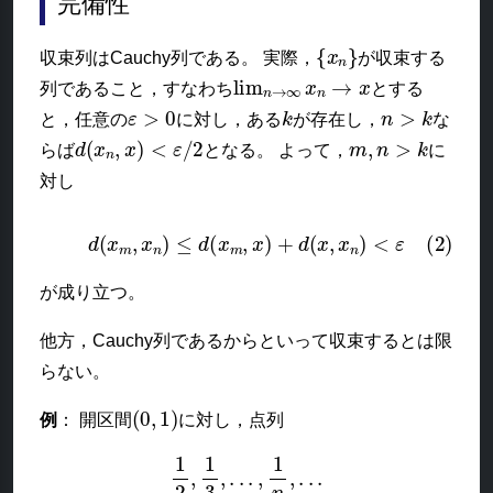
完備性
{
x
n
}
収束列はCauchy列である。 実際，
が収束する
lim
n
→
∞
x
n
→
x
列であること，すなわち
とする
ε
>
0
k
n
>
k
と，任意の
に対し，ある
が存在し，
な
d
(
x
n
,
x
)
<
ε
/
2
m
,
n
>
k
らば
となる。 よって，
に
対し
(2)
d
(
x
m
,
x
n
)
≤
d
(
x
m
,
x
)
+
d
(
x
,
x
n
)
<
ε
が成り立つ。
他方，Cauchy列であるからといって収束するとは限
らない。
(
0
,
1
)
例
： 開区間
に対し，点列
1
2
,
1
3
,
.
.
.
,
1
n
,
.
.
.