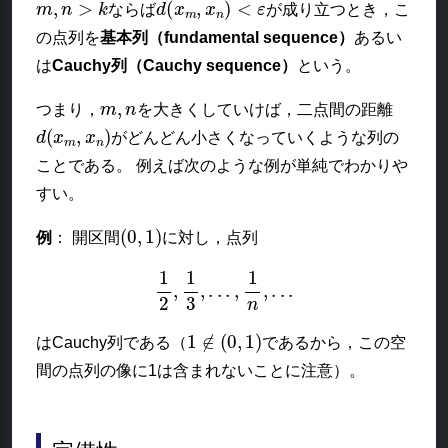
ならば
が成り立つとき，こ
の点列を
基本列（fundamental sequence）
あるい
は
Cauchy列（Cauchy sequence）
という。
m
,
n
つまり，
を大きくしていけば，二点間の距離
d
(
x
m
,
x
n
)
がどんどん小さくなっていくような列の
ことである。 例えば次のような例が単純でわかりや
すい。
(
0
,
1
)
例
： 開区間
に対し，点列
1
2
,
1
3
,
.
.
.
,
1
n
,
.
.
.
1
∉
(
0
,
1
)
はCauchy列である（
であるから，この空
間の点列の像に1は含まれないことに注意）。