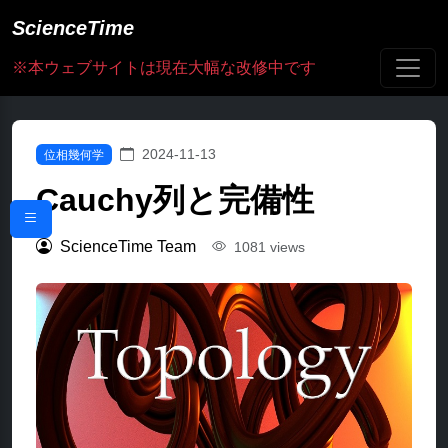
ScienceTime
※本ウェブサイトは現在大幅な改修中です
2024-11-13
位相幾何学
Cauchy列と完備性
ScienceTime Team
1081 views