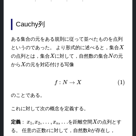
Cauchy列
ある集合の元をある規則に従って並べたものを点列
X
というのであった。 より形式的に述べると，集合
X
N
の点列とは，集合
に対して，自然数の集合
の元
X
から
の元を対応付ける写像
(1)
f
:
N
→
X
のことである。
これに対して次の概念を定義する。
x
1
,
x
2
,
.
.
.
,
x
n
,
.
.
.
X
定義
：
を距離空間
の点列とす
ε
k
る。 任意の正数
に対して，自然数
が存在し，
m
,
n
>
k
d
(
x
m
,
x
n
)
<
ε