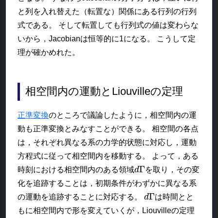
と列を入れ替えた（転置な）関係にある行列の行列
式である。 そして転置しても行列式の値は変わらな
いから，Jacobianは恒等的に1になる。 こうして定
理が確かめれた。
相空間内の運動とLiouvilleの定理
正準変換
のところで議論したように，相空間内の運
動も正準変換とみなすことができる。 相空間の各点
は，それぞれ異なる系の力学的状態に対応し，運動
方程式に従って相空間内を移動する。 よって，ある
d
Γ
時刻における相空間内のある領域
を取り，その変
化を追跡することは，初期条件がわずかに異なる系
d
Γ
の運動を追跡することに対応する。
は時間とと
もに相空間内で形を変えていくが，Liouvilleの定理