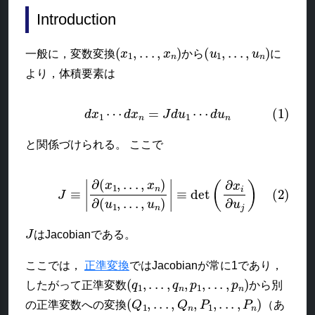
Introduction
(
x
1
,
.
.
.
,
x
n
)
(
u
1
,
.
.
.
,
u
n
)
一般に，変数変換
から
に
より，体積要素は
(1)
d
x
1
⋯
d
x
n
=
J
d
u
1
⋯
d
u
n
と関係づけられる。 ここで
(2)
J
≡
|
∂
(
x
1
,
.
.
.
,
x
n
)
∂
(
u
1
,
.
.
.
,
u
n
)
|
≡
det
(
∂
x
i
∂
u
j
)
J
はJacobianである。
ここでは，
正準変換
ではJacobianが常に1であり，
(
q
1
,
.
.
.
,
q
n
,
p
1
,
.
.
.
,
p
n
)
したがって正準変数
から別
(
Q
1
,
.
.
.
,
Q
n
,
P
1
,
.
.
.
,
P
n
)
の正準変数への変換
（あ