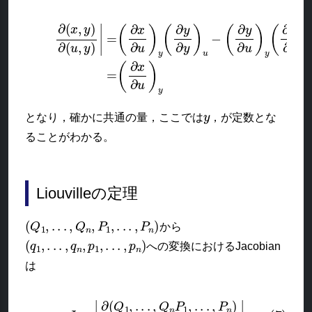
(6)
∂
(
x
,
y
)
∂
(
u
,
y
)
|
=
(
∂
x
∂
u
)
y
(
∂
y
∂
y
)
u
−
(
∂
y
∂
u
)
y
(
∂
x
∂
y
)
u
=
(
y
となり，確かに共通の量，ここでは
，が定数とな
ることがわかる。
Liouvilleの定理
(
Q
1
,
.
.
.
,
Q
n
,
P
1
,
.
.
.
,
P
n
)
から
(
q
1
,
.
.
.
,
q
n
,
p
1
,
.
.
.
,
p
n
)
への変換におけるJacobian
は
∂
(
Q
1
,
.
.
.
,
Q
n
P
1
,
.
.
.
,
P
(7)
n
)
J
∂
=
(
q
|
1
,
.
.
.
,
q
n
p
1
,
.
.
.
,
p
n
)
|