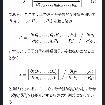
である。 ここで，上で述べた分数的な性質を用いて
|
∂
(
q
1
,
.
.
.
,
q
n
P
1
,
.
.
.
,
P
n
)
|
を差し込み
(8)
J
=
∂
|
(
∂
q
(
1
Q
,
.
1
.
.
,
,
.
q
.
.
n
,
Q
p
n
1
P
,
.
.
1
.
,
,
p
.
.
n
.
,
)
P
∂
n
(
q
)
∂
1
(
,
q
.
.
1
.
,
q
,
.
.
n
.
,
P
q
1
n
,
P
.
.
.
とすると，分子分母の共通因子が定数扱いになるこ
とから
(9)
J
∂
=
(
|
p
∂
(
1
Q
,
.
1
.
.
,
,
p
.
.
.
n
,
Q
)
∂
n
(
P
)
∂
1
(
,
q
.
.
1
.
,
,
P
.
.
.
n
,
q
)
|
n
q
)
|
P
/
|
∂
Q
i
/
∂
q
j
と簡略化される。 ここで，分子は
を，分母
∂
p
i
/
∂
P
j
i
j
は
を
要素とする行列の行列式になってい
る。