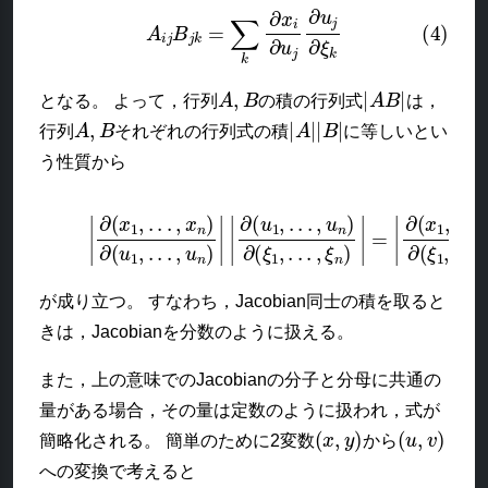
(4)
A
i
j
B
j
k
=
∑
k
∂
x
i
∂
u
j
∂
u
j
∂
ξ
k
A
,
B
|
A
B
|
となる。 よって，行列
の積の行列式
は，
A
,
B
|
A
|
|
B
|
行列
それぞれの行列式の積
に等しいとい
う性質から
(5)
|
∂
(
x
1
,
.
.
.
,
x
n
)
∂
∂
(
(
u
x
1
1
,
,
.
.
.
.
.
.
,
,
u
x
n
n
)
)
∂
|
|
(
∂
ξ
(
1
u
,
1
.
.
,
.
.
,
.
ξ
.
,
n
u
)
n
|
)
∂
(
ξ
1
,
.
.
.
,
が成り立つ。 すなわち，Jacobian同士の積を取ると
きは，Jacobianを分数のように扱える。
また，上の意味でのJacobianの分子と分母に共通の
量がある場合，その量は定数のように扱われ，式が
(
x
,
y
)
(
u
,
v
)
簡略化される。 簡単のために2変数
から
への変換で考えると