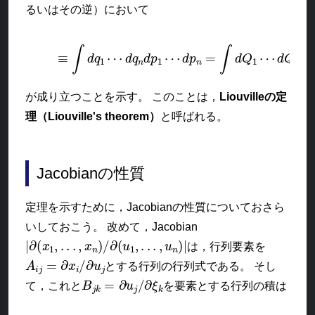
るいはその逆）において
(3)
≡
∫
d
q
1
⋯
d
q
n
d
p
1
⋯
d
p
n
=
∫
d
Q
1
⋯
d
Q
n
d
P
が成り立つことを示す。 このことは，
Liouvilleの定
理（Liouville's theorem）
と呼ばれる。
Jacobianの性質
定理を示すために，Jacobianの性質についておさら
いしておこう。 改めて，Jacobian
|
∂
(
x
1
,
.
.
.
,
x
n
)
/
∂
(
u
1
,
.
.
.
,
u
n
)
|
は，行列要素を
A
i
j
=
∂
x
i
/
∂
u
j
とする行列の行列式である。 そし
B
j
k
=
∂
u
j
/
∂
ξ
k
て，これと
を要素とする行列の積は