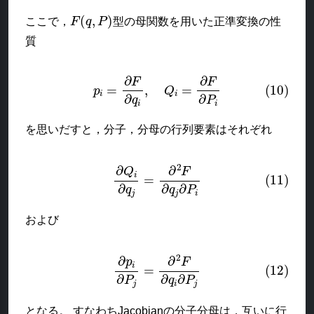
F
(
q
,
P
)
ここで，
型の母関数を用いた正準変換の性
質
(10)
p
i
=
∂
F
∂
q
i
,
Q
i
=
∂
F
∂
P
i
を思いだすと，分子，分母の行列要素はそれぞれ
(11)
∂
Q
i
∂
q
j
=
∂
2
F
∂
q
j
∂
P
i
および
(12)
∂
p
i
∂
P
j
=
∂
2
F
∂
q
i
∂
P
j
となる。 すなわちJacobianの分子分母は，互いに行