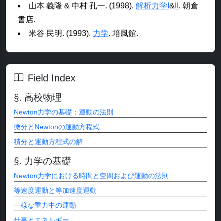
山本 義隆 & 中村 孔一. (1998).
解析力学I
&
II
. 朝倉
書店.
米谷 民明. (1993).
力学
. 培風館.
Field Index
高校物理
Newton力学の基礎：運動の法則
微分とNewtonの運動方程式
積分と運動方程式の解
力学の基礎
Newton力学における時間と空間および運動の法則
等速度運動と等加速度運動
一様な重力中の運動
仕事とエネルギー