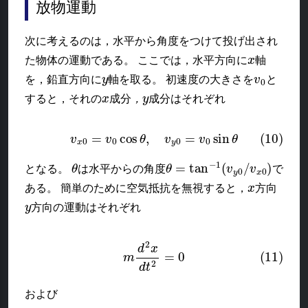
放物運動
次に考えるのは，水平から角度をつけて投げ出され
x
た物体の運動である。 ここでは，水平方向に
軸
y
v
0
を，鉛直方向に
軸を取る。 初速度の大きさを
と
x
，
y
すると，それの
成分
成分はそれぞれ
，
(10)
v
x
0
=
v
0
cos
θ
,
v
y
0
=
v
0
sin
θ
θ
θ
=
tan
−
1
(
v
y
0
/
v
x
0
)
となる。
は水平からの角度
で
x
ある。 簡単のために空気抵抗を無視すると，
方向
y
方向の運動はそれぞれ
(11)
m
d
2
x
d
t
2
=
0
および