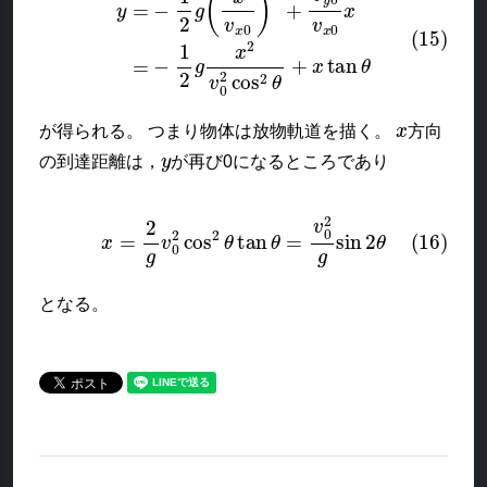
x
が得られる。 つまり物体は放物軌道を描く。
方向
y
の到達距離は，
が再び0になるところであり
(16)
x
=
2
g
v
0
2
cos
2
θ
tan
θ
=
v
0
2
g
sin
2
θ
となる。