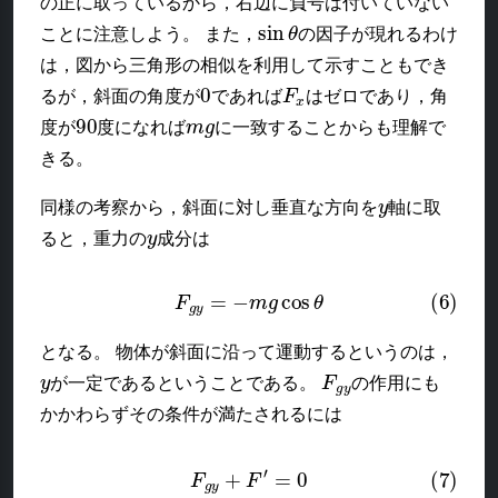
の正に取っているから，右辺に負号は付いていない
sin
θ
ことに注意しよう。 また，
の因子が現れるわけ
は，図から三角形の相似を利用して示すこともでき
0
F
x
るが，斜面の角度が
であれば
はゼロであり，角
90
m
g
度が
度になれば
に一致することからも理解で
きる。
y
同様の考察から，斜面に対し垂直な方向を
軸に取
y
ると，重力の
成分は
(6)
F
g
y
=
−
m
g
cos
θ
となる。 物体が斜面に沿って運動するというのは，
y
F
g
y
が一定であるということである。
の作用にも
かかわらずその条件が満たされるには
(7)
F
g
y
+
F
′
=
0