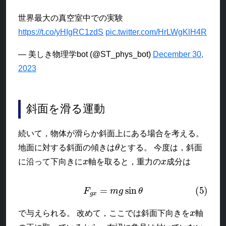
世界最大の真空室中での実験
https://t.co/yHIgRC1zdS
pic.twitter.com/HrLWgKlH4R
— 美しき物理学bot (@ST_phys_bot)
December 30,
2023
斜面を滑る運動
続いて，物体が滑らか斜面上にある場合を考える。
θ
地面に対する斜面の傾きは
とする。 今度は，斜面
x
x
に沿って下向きに
軸を取ると，重力の
成分は
(5)
F
g
x
=
m
g
sin
θ
x
で与えられる。 改めて，ここでは斜面下向きを
軸