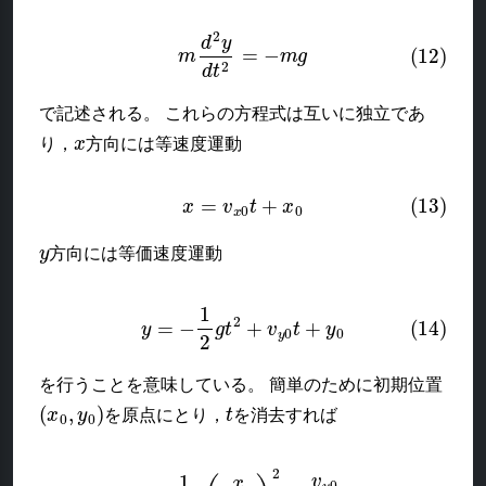
(12)
m
d
2
y
d
t
2
=
−
m
g
で記述される。 これらの方程式は互いに独立であ
x
り，
方向には等速度運動
(13)
x
=
v
x
0
t
+
x
0
y
方向には等価速度運動
(14)
y
=
−
1
2
g
t
2
+
v
y
0
t
+
y
0
を行うことを意味している。 簡単のために初期位置
(
x
0
,
y
0
)
t
を原点にとり，
を消去すれば
(15)
y
=
−
1
2
g
(
x
v
x
0
)
2
+
v
y
0
v
x
0
x
=
−
1
2
g
x
2
v
0
2
cos
2
θ