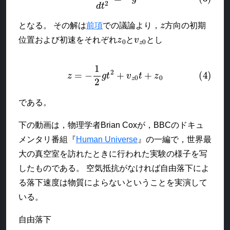
z
となる。 その解は
前項
での議論より，
方向の初期
z
0
v
z
0
位置および初速をそれぞれ
と
とし
(4)
z
=
−
1
2
g
t
2
+
v
z
0
t
+
z
0
である。
下の動画は，物理学者Brian Coxが，BBCのドキュ
メンタリ番組『
Human Universe
』の一編で，世界最
大の真空室を訪れたときに行われた実験の様子を写
したものである。 空気抵抗がなければ自由落下によ
る落下速度は物質によらないということを実演して
いる。
自由落下