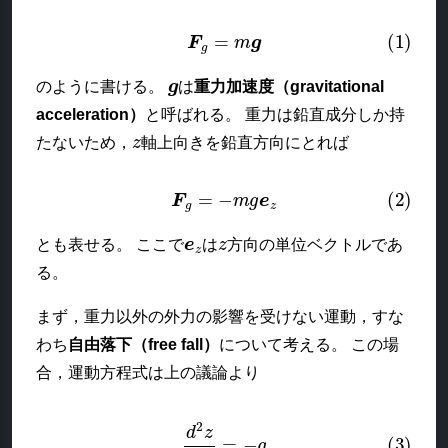
(1)
F
g
=
m
g
g
のように書ける。
は
重力加速度（gravitational
acceleration）
と呼ばれる。 重力は鉛直成分しか持
z
たないため，
軸上向きを鉛直方向にとれば
(2)
F
g
=
−
m
g
e
z
e
z
z
とも表せる。 ここで
は
方向の単位ベクトルであ
る。
まず，重力以外の外力の影響を受けない運動，すな
わち
自由落下（free fall）
について考える。 この場
合，運動方程式は上の議論より
(3)
d
2
z
d
t
2
=
−
g