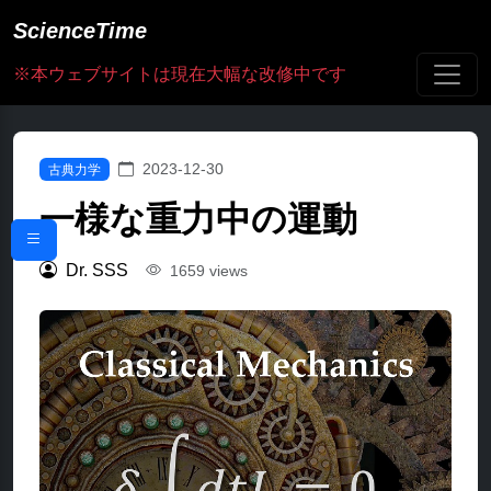
ScienceTime
※本ウェブサイトは現在大幅な改修中です
2023-12-30
古典力学
一様な重力中の運動
Dr. SSS
1659 views