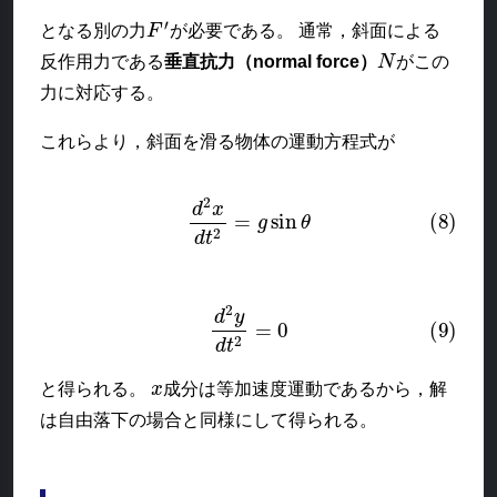
F
′
となる別の力
が必要である。 通常，斜面による
N
反作用力である
垂直抗力（normal force）
がこの
力に対応する。
これらより，斜面を滑る物体の運動方程式が
(8)
d
2
x
d
t
2
=
g
sin
θ
(9)
d
2
y
d
t
2
=
0
x
と得られる。
成分は等加速度運動であるから，解
は自由落下の場合と同様にして得られる。