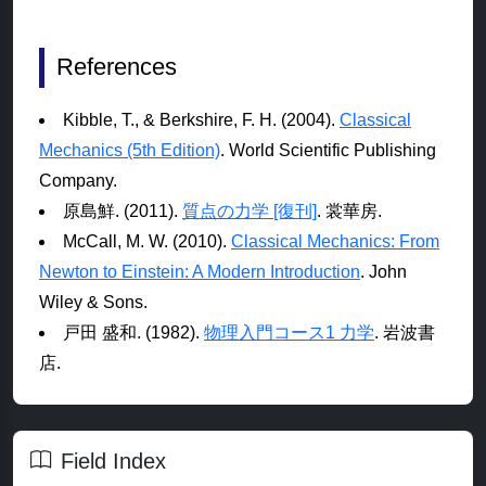
References
Kibble, T., & Berkshire, F. H. (2004).
Classical
Mechanics (5th Edition)
. World Scientific Publishing
Company.
原島鮮. (2011).
質点の力学 [復刊]
. 裳華房.
McCall, M. W. (2010).
Classical Mechanics: From
Newton to Einstein: A Modern Introduction
. John
Wiley & Sons.
戸田 盛和. (1982).
物理入門コース1 力学
. 岩波書
店.
Field Index