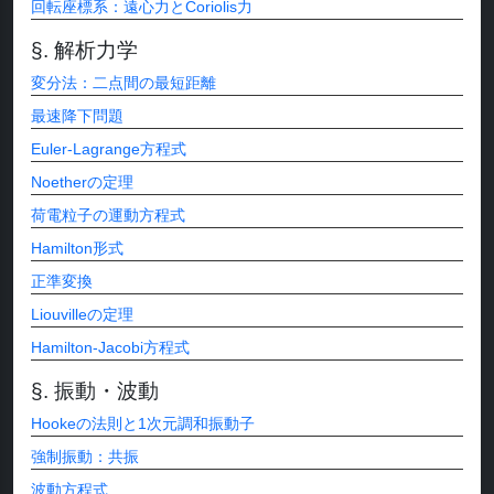
回転座標系：遠心力とCoriolis力
解析力学
変分法：二点間の最短距離
最速降下問題
Euler-Lagrange方程式
Noetherの定理
荷電粒子の運動方程式
Hamilton形式
正準変換
Liouvilleの定理
Hamilton-Jacobi方程式
振動・波動
Hookeの法則と1次元調和振動子
強制振動：共振
波動方程式