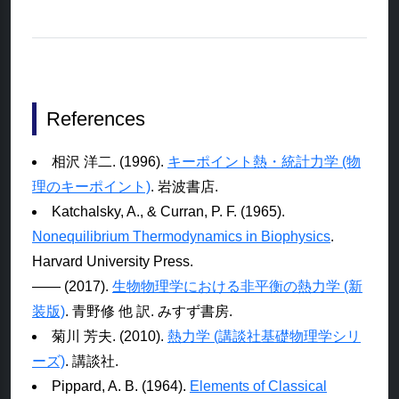
References
相沢 洋二. (1996).
キーポイント熱・統計力学 (物
理のキーポイント)
. 岩波書店.
Katchalsky, A., & Curran, P. F. (1965).
Nonequilibrium Thermodynamics in Biophysics
.
Harvard University Press.
―― (2017).
生物物理学における非平衡の熱力学 (新
装版)
. 青野修 他 訳. みすず書房.
菊川 芳夫. (2010).
熱力学 (講談社基礎物理学シリ
ーズ)
. 講談社.
Pippard, A. B. (1964).
Elements of Classical