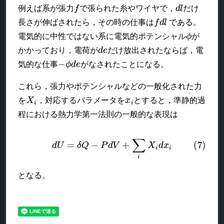
f
d
l
例えば系が張力
で張られた糸やワイヤで，
だけ
f
d
l
長さが伸ばされたら，その時の仕事は
である。
ϕ
電気的に中性ではない系に電気的ポテンシャル
が
d
e
かかっており，電荷が
だけ放出されたならば，電
−
ϕ
d
e
気的な仕事
がなされたことになる。
これら，張力やポテンシャルなどの一般化された力
X
i
x
i
を
，対応するパラメータを
とすると，準静的過
程における熱力学第一法則の一般的な表現は
(7)
d
U
=
δ
Q
−
P
d
V
+
∑
i
X
i
d
x
i
となる。