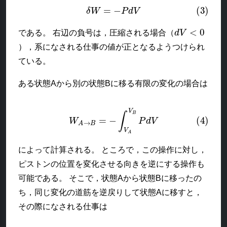
(3)
δ
W
=
−
P
d
V
d
V
<
0
である。 右辺の負号は，圧縮される場合（
），系になされる仕事の値が正となるようつけられ
ている。
ある状態Aから別の状態Bに移る有限の変化の場合は
(4)
W
A
→
B
=
−
∫
V
A
V
B
P
d
V
によって計算される。 ところで，この操作に対し，
ピストンの位置を変化させる向きを逆にする操作も
可能である。 そこで，状態Aから状態Bに移ったの
ち，同じ変化の道筋を逆戻りして状態Aに移すと，
その際になされる仕事は