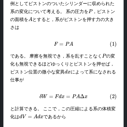
例としてピストンのついたシリンダーに収められた
P
系の変化について考える。 系の圧力を
，ピストン
A
の面積を
とすると，系がピストンを押す力の大き
さは
(1)
F
=
P
A
P
である。 摩擦を無視でき，系を乱すことなく
の変
化も無視できるほどゆっくりとピストンを押せば，
d
x
ピストン位置の微小な変異
によって系になされる
仕事が
(2)
δ
W
=
F
d
x
=
P
A
Δ
x
と計算できる。 ここで，この圧縮による系の体積変
d
V
=
A
d
x
化は
であるから