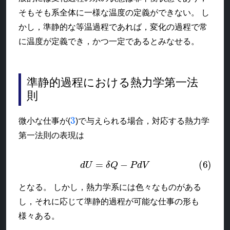
そもそも系全体に一様な温度の定義ができない。 し
かし，準静的な等温過程であれば，変化の過程で常
に温度が定義でき，かつ一定であるとみなせる。
準静的過程における熱力学第一法
則
3
微小な仕事が(
)で与えられる場合，対応する熱力学
第一法則の表現は
(6)
d
U
=
δ
Q
−
P
d
V
となる。 しかし，熱力学系には色々なものがある
し，それに応じて準静的過程が可能な仕事の形も
様々ある。