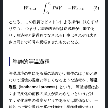
(5)
W
B
→
A
=
∫
V
A
V
B
P
d
V
=
−
W
A
→
B
となる。 この性質はピストンによる操作に限らず成
り立つ。 つまり，準静的過程は逆過程が可能であ
り，順過程と逆過程でなされる仕事はそれぞれ大き
さは同じで符号を反転させたものとなる。
準静的等温過程
等温環境の中にある系の温度が，操作のはじめと終
わりで環境の温度と等しくなるような過程を，
等温
過程（isothermal process）
という。 等温過程はあ
くまで変化の前後の温度が変わらないというだけ
で，変化途中の温度がどうであるかは関係ない。 一
般的には変化過程の系の状態は非平衡状態であり，