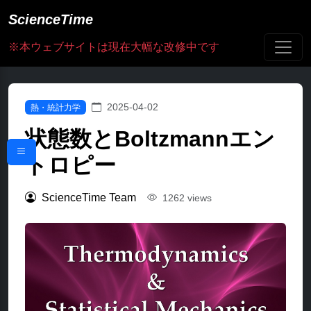
ScienceTime
※本ウェブサイトは現在大幅な改修中です
2025-04-02
熱・統計力学
状態数とBoltzmannエン
トロピー
ScienceTime Team
1262 views