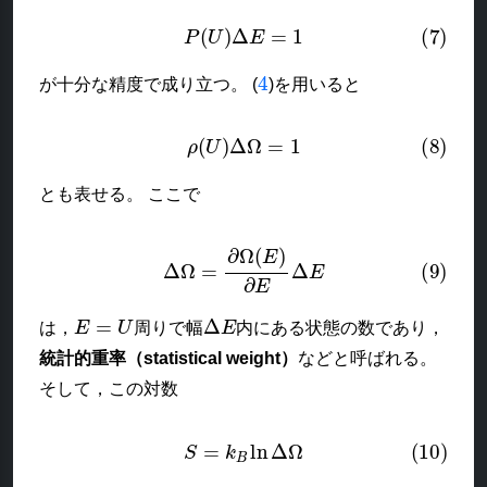
(7)
P
(
U
)
Δ
E
=
1
4
が十分な精度で成り立つ。 (
)を用いると
(8)
ρ
(
U
)
Δ
Ω
=
1
とも表せる。 ここで
(9)
Δ
Ω
=
∂
Ω
(
E
)
∂
E
Δ
E
E
=
U
Δ
E
は，
周りで幅
内にある状態の数であり，
統計的重率（statistical weight）
などと呼ばれる。
そして，この対数
(10)
S
=
k
B
ln
Δ
Ω
k
B