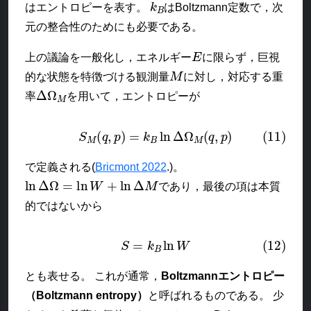
はエントロピーを表す。
はBoltzmann定数で，次
元の整合性のためにも必要である。
E
上の議論を一般化し，エネルギー
に限らず，巨視
M
的な状態を特徴づける観測量
に対し，対応する重
Δ
Ω
M
率
を用いて，エントロピーが
(11)
S
M
(
q
,
p
)
=
k
B
ln
Δ
Ω
M
(
q
,
p
)
で定義される(
Bricmont 2022
.)。
ln
Δ
Ω
=
ln
W
+
ln
Δ
M
であり，最後の項は本質
的ではないから
(12)
S
=
k
B
ln
W
とも表せる。 これが通常，
Boltzmannエントロピー
（Boltzmann entropy）
と呼ばれるものである。 少