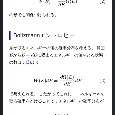
の形でも関係づけられる。
Boltzmannエントロピー
系が取るエネルギーの値の確率分布を考える。 範囲
E
E
+
d
E
から
に収まるエネルギーの値をとる状態
2
の数は，(
)より
(3)
W
(
E
)
d
E
=
∂
Ω
(
E
)
∂
E
d
E
E
で与えられる。 したがってこれに，エネルギー
を
取る確率をかけることで，エネルギーの確率分布が
(4)
P
(
E
)
=
∂
Ω
(
E
)
∂
E
ρ
(
E
)