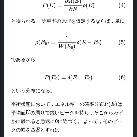
と得られる。 等重率の原理を仮定するならば，単に
(5)
ρ
(
E
0
)
=
1
W
(
E
0
)
δ
(
E
−
E
0
)
であるから
(6)
P
(
E
0
)
=
δ
(
E
−
E
0
)
という分布になる。
P
(
E
)
平衡状態において，エネルギーの確率分布
は
U
平均値
の周りで鋭いピークを持ち，そこからわず
かに離れると急速に0に近づく。 よって，そのピー
Δ
E
クの幅を
とすれば