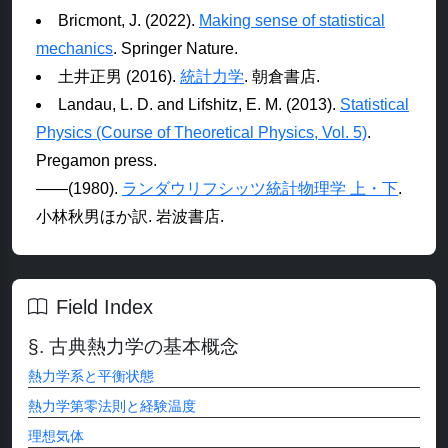
Bricmont, J. (2022).
Making sense of statistical
mechanics
. Springer Nature.
土井正男 (2016).
統計力学
. 朝倉書店.
Landau, L. D. and Lifshitz, E. M. (2013).
Statistical
Physics (Course of Theoretical Physics, Vol. 5)
.
Pregamon press.
――(1980).
ランダウリフシッツ統計物理学 上・下
.
小林秋男ほか訳. 岩波書店.
Field Index
古典熱力学の基本概念
熱力学系と平衡状態
熱力学第零法則と経験温度
理想気体