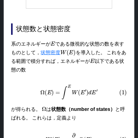
状態数と状態密度
E
系のエネルギーが
である微視的な状態の数を表す
W
(
E
)
ものとして，
状態密度
を導入した。 これをあ
E
る範囲で積分すれば，エネルギーが
以下である状
態の数
(1)
Ω
(
E
)
=
∫
E
W
(
E
′
)
d
E
′
Ω
が得られる。
は
状態数（number of states）
と呼
ばれる。 これらは，定義より
(2)
W
(
E
)
=
∂
∂
E
Ω
(
E
)